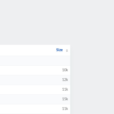
Size
10k
12k
11k
15k
11k